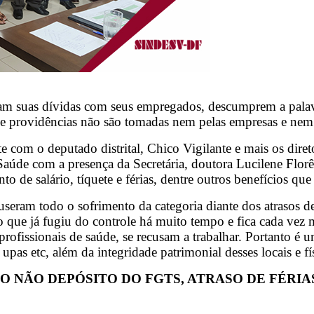
urram suas dívidas com seus empregados, descumprem a pa
es e providências não são tomadas nem pelas empresas e nem
m o deputado distrital, Chico Vigilante e mais os diretor
 Saúde com a presença da Secretária, doutora Lucilene Florê
nto de salário, tíquete e férias, dentre outros benefícios q
seram todo o sofrimento da categoria diante dos atrasos de
ão que já fugiu do controle há muito tempo e fica cada vez m
rofissionais de saúde, se recusam a trabalhar. Portanto é 
 upas etc, além da integridade patrimonial desses locais e fí
 NÃO DEPÓSITO DO FGTS, ATRASO DE FÉRIAS