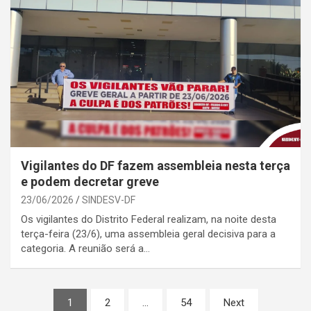
Vigilantes do DF fazem assembleia nesta terça
e podem decretar greve
23/06/2026
SINDESV-DF
Os vigilantes do Distrito Federal realizam, na noite desta
terça-feira (23/6), uma assembleia geral decisiva para a
categoria. A reunião será a…
Paginação
1
2
…
54
Next