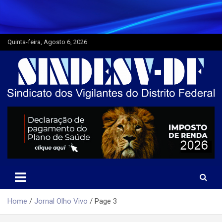
Skip
to
content
Quinta-feira, Agosto 6, 2026
Home
Jornal Olho Vivo
Page 3