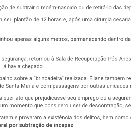
o de subtrair o recém-nascido ou de retirá-lo das de
em seu plantão de 12 horas e, após uma cirurgia cesar
aminhou apenas alguns metros, permanecendo dentro da 
a segurança, retornou à Sala de Recuperação Pós-Anest
a já havia chegado.
alho sobre a “brincadeira” realizada.
Eliane também re
 de Santa Maria e com passagens por outras unidades m
qualquer ato que prejudicasse seu emprego ou a segur
m um momento que considerou ser de descontração, se
raram e provaram a existência dos delitos, bem como 
deral por subtração de incapaz
.