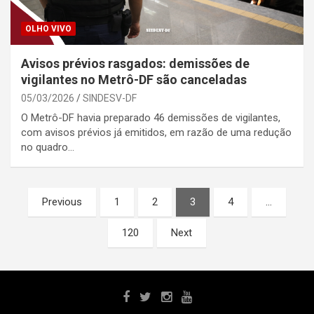
OLHO VIVO
Avisos prévios rasgados: demissões de
vigilantes no Metrô-DF são canceladas
05/03/2026
SINDESV-DF
O Metrô-DF havia preparado 46 demissões de vigilantes,
com avisos prévios já emitidos, em razão de uma redução
no quadro…
Paginação
Previous
1
2
3
4
…
dos
120
Next
conteúdos